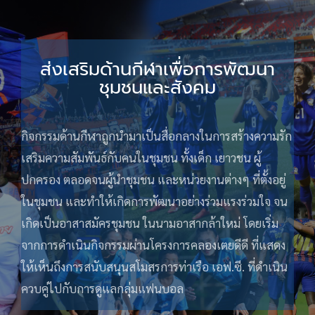
ส่งเสริมด้านกีฬาเพื่อการพัฒนา
ชุมชนและสังคม
กิจกรรมด้านกีฬาถูกนำมาเป็นสื่อกลางในการสร้างความรัก
เสริมความสัมพันธ์กับคนในชุมชน ทั้งเด็ก เยาวชน ผู้
ปกครอง ตลอดจนผู้นำชุมชน และหน่วยงานต่างๆ ที่ตั้งอยู่
ในชุมชน และทำให้เกิดการพัฒนาอย่างร่วมแรงร่วมใจ จน
เกิดเป็นอาสาสมัครชุมชน ในนามอาสากล้าใหม่ โดยเริ่ม
จากการดำเนินกิจกรรมผ่านโครงการคลองเตยดีดี ที่แสดง
ให้เห็นถึงการสนับสนุนสโมสรการท่าเรือ เอฟ.ซี. ที่ดำเนิน
ควบคู่ไปกับการดูแลกลุ่มแฟนบอล