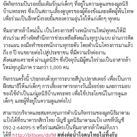
จัดกิจกรรมปันรอยยิ้มเติมรักแก่เด็กๆ ที่อยู่ในความดูแลของมูลนิธิ
บ้านพระพร ซึ่งเป็นสถานเลี้ยงดูบุตรของผู้ต้องขังและอดีตผู้พ้นโทษ
เพื่อร่วมเป็นอีกหนึ่งรอยยิ้มของความอุ่นใจให้แก่เด็กๆ ทุกคน
ทีมอาสากล้าใหม่นั้น เป็นโครงการสร้างพนักงานใหม่ทุกคนให้มี
ส่วนร่วม สร้างจิตสำนึกการช่วยเหลือสังคมในทุกรูปแบบ ผ่านการคิด
วางแผน ลงมือทำของพนักงานทุกระดับ โดยดำเนินโครงการมาแล้ว
ถึง 8 ปี จนขยายต่อไปสู่ประชาชน ที่มีความรักต่องาน
สังคมสงเคราะห์ ผ่านมูลนิธิฯ ซึ่งปัจจุบันมีผู้สนใจร่วมเป็นอาสากล้า
ใหม่ทุกภูมิภาค รวมกว่า 1,000 คน
กิจกรรมครั้งนี้ ประกอบด้วยการระบายสีปูนปลาสเตอร์ เพื่อเป็นการ
ฝึกสมาธิให้แก่เด็กๆ การเลี้ยงอาหารกลางวันมื้ออร่อย และการมอบ
ของใช้จำเป็นแก่มูลนิธิบ้านพระพร เพื่อใช้ประโยชน์ในการดูแล
เด็กๆ และผู้ที่อยู่ในความดูแลต่อไป
สามารถบริจาคและสมทบทุนการดำเนินกิจกรรมของมูลนิธิมาดาม
แป้งได้ที่ธนาคารกสิกรไทย บัญชี มูลนิธิมาดามแป้ง เลขที่บัญชี
092-2-64095-5 หรือร่วมสมัครเป็นทีมอาสากล้าใหม่กับเรา
ได้ที่
http://bitly.ws/dsfM
#ส่งต่อน้ำใจคนไทยไม่ทิ้งกัน